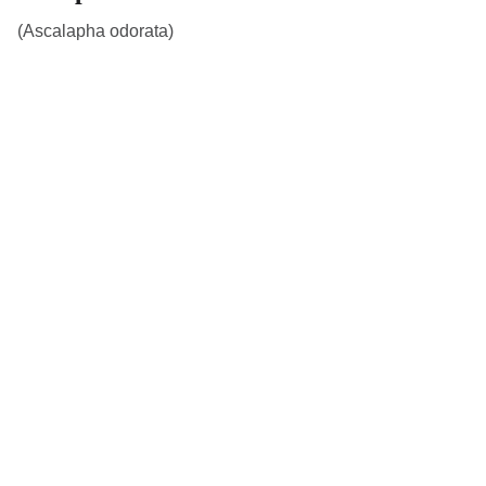
(Ascalapha odorata)
Quer conversar, colaborar ou saber 
mais sobre os projetos? Entre em 
contato com a Wild B.
wildb.oficial@gmail.com